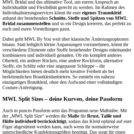
MWL Bridal und das ultimative Tool, um eurem Anspruch an
Individualität und Flexibilität gerecht zu werden. Im Rahmen des
Individualisierungsservices könnt ihr euer
eigenes Traumkleid
anhand der bestehenden
Schnitte, Stoffe und Spitzen von MWL
Bridal zusammenstellen
und so ein Design kreieren, das perfekt zu
euch und euren Vorstellungen passt.
Dabei geht MWL By You weit über klassische Änderungsoptionen
hinaus. Statt lediglich kleine Anpassungen vorzunehmen, könnt ihr
verschiedene Elemente oder Stoffe bestehender Designs miteinander
kombinieren und individuell gestalten. Ob ein komplett anderes
Oberteil, ein anderer Rücken, eine andere Rockform, alternative
Stoffe, ein Schlitz oder eine angepasste Schleppe – die
Möglichkeiten bieten deutlich mehr kreative Freiheit als bei
herkömmlichen Brautkleidanbietern. So entsteht ein nahezu
einzigartiges Brautkleid, ohne den Aufwand einer vollständigen
Couture-Anfertigung.
MWL Split Sizes – deine Kurven, deine Passform
Auch in puncto Passform setzt das Programm neue Maßstäbe. Mit
der „MWL Split Size“ werden die
Maße
für
Brust, Taille und
Hüfte individuell berücksichtigt
, sodass das Kleid optimal auf eure
Figur abgestimmt werden kann, auch wenn ihr normalerweise
unterschiedliche Konfektionsgrößen benötigt. Das sorgt für einen