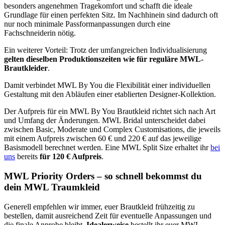
besonders angenehmen Tragekomfort und schafft die ideale
Grundlage für einen perfekten Sitz. Im Nachhinein sind dadurch oft
nur noch minimale Passformanpassungen durch eine
Fachschneiderin nötig.
Ein weiterer Vorteil: Trotz der umfangreichen Individualisierung
gelten dieselben Produktionszeiten wie für reguläre MWL-
Brautkleider
.
Damit verbindet MWL By You die Flexibilität einer individuellen
Gestaltung mit den Abläufen einer etablierten Designer-Kollektion.
Der Aufpreis für ein MWL By You Brautkleid richtet sich nach Art
und Umfang der Änderungen. MWL Bridal unterscheidet dabei
zwischen Basic, Moderate und Complex Customisations, die jeweils
mit einem Aufpreis zwischen 60 € und 220 € auf das jeweilige
Basismodell berechnet werden. Eine MWL Split Size erhaltet ihr
bei
uns
bereits
für 120 € Aufpreis
.
MWL Priority Orders – so schnell bekommst du
dein MWL Traumkleid
Generell empfehlen wir immer, euer Brautkleid frühzeitig zu
bestellen, damit ausreichend Zeit für eventuelle Anpassungen und
die finale Anprobe bleibt.
Idealerweise
bestellt ihr euer MWL