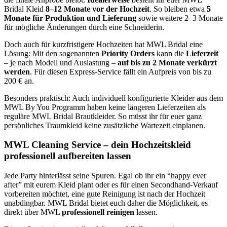
Bridal Kleid
8–12 Monate vor der Hochzeit
. So bleiben etwa
5
Monate für Produktion und Lieferung
sowie weitere 2–3 Monate
für mögliche Änderungen durch eine Schneiderin.
Doch auch für kurzfristigere Hochzeiten hat MWL Bridal eine
Lösung: Mit den sogenannten
Priority Orders
kann die
Lieferzeit
– je nach Modell und Auslastung –
auf bis zu 2 Monate verkürzt
werden
. Für diesen Express-Service fällt ein Aufpreis von bis zu
200 € an.
Besonders praktisch: Auch individuell konfigurierte Kleider aus dem
MWL By You Programm haben keine längeren Lieferzeiten als
reguläre MWL Bridal Brautkleider. So müsst ihr für euer ganz
persönliches Traumkleid keine zusätzliche Wartezeit einplanen.
MWL Cleaning Service – dein Hochzeitskleid
professionell aufbereiten lassen
Jede Party hinterlässt seine Spuren. Egal ob ihr ein “happy ever
after” mit eurem Kleid plant oder es für einen Secondhand-Verkauf
vorbereiten möchtet, eine gute Reinigung ist nach der Hochzeit
unabdingbar. MWL Bridal bietet euch daher die Möglichkeit, es
direkt über MWL
professionell reinigen
lassen.