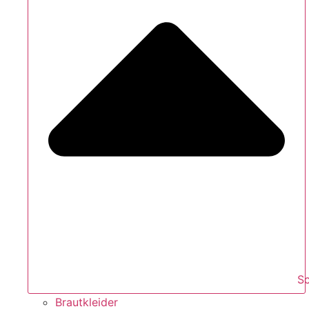
S
Brautkleider