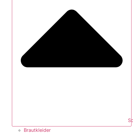
S
Brautkleider