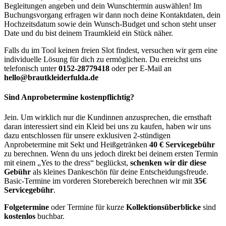
Begleitungen angeben und dein Wunschtermin auswählen! Im
Buchungsvorgang erfragen wir dann noch deine Kontaktdaten, dein
Hochzeitsdatum sowie dein Wunsch-Budget und schon steht unser
Date und du bist deinem Traumkleid ein Stück näher.
Falls du im Tool keinen freien Slot findest, versuchen wir gern eine
individuelle Lösung für dich zu ermöglichen. Du erreichst uns
telefonisch unter
0152-28779418
oder per E-Mail an
hello@brautkleiderfulda.de
Sind Anprobetermine kostenpflichtig?
Jein. Um wirklich nur die Kundinnen anzusprechen, die ernsthaft
daran interessiert sind ein Kleid bei uns zu kaufen, haben wir uns
dazu entschlossen für unsere exklusiven 2-stündigen
Anprobetermine mit Sekt und Heißgetränken
40 € Servicegebühr
zu berechnen. Wenn du uns jedoch direkt bei deinem ersten Termin
mit einem „Yes to the dress“ beglückst,
schenken wir dir diese
Gebühr
als kleines Dankeschön für deine Entscheidungsfreude.
Basic-Termine im vorderen Storebereich berechnen wir mit
35€
Servicegebühr
.
Folgetermine
oder Termine für kurze
Kollektionsüberblicke
sind
kostenlos
buchbar.