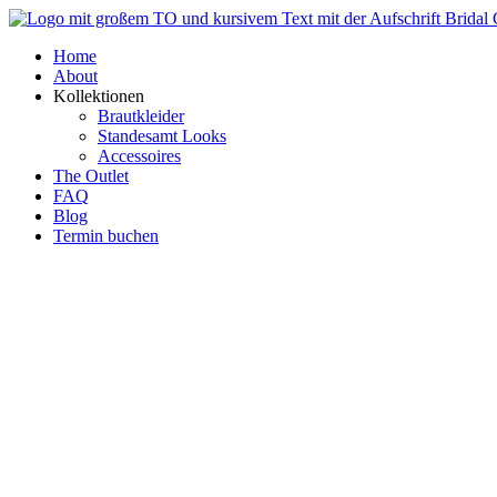
Zum
Inhalt
Home
springen
About
Kollektionen
Brautkleider
Standesamt Looks
Accessoires
The Outlet
FAQ
Blog
Termin buchen