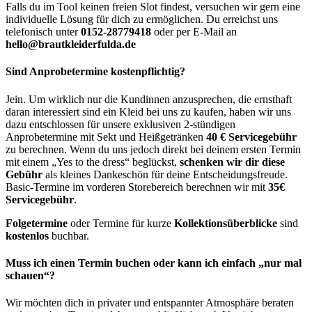
Falls du im Tool keinen freien Slot findest, versuchen wir gern eine
individuelle Lösung für dich zu ermöglichen. Du erreichst uns
telefonisch unter
0152-28779418
oder per E-Mail an
hello@brautkleiderfulda.de
Sind Anprobetermine kostenpflichtig?
Jein. Um wirklich nur die Kundinnen anzusprechen, die ernsthaft
daran interessiert sind ein Kleid bei uns zu kaufen, haben wir uns
dazu entschlossen für unsere exklusiven 2-stündigen
Anprobetermine mit Sekt und Heißgetränken
40 € Servicegebühr
zu berechnen. Wenn du uns jedoch direkt bei deinem ersten Termin
mit einem „Yes to the dress“ beglückst,
schenken wir dir diese
Gebühr
als kleines Dankeschön für deine Entscheidungsfreude.
Basic-Termine im vorderen Storebereich berechnen wir mit
35€
Servicegebühr
.
Folgetermine
oder Termine für kurze
Kollektionsüberblicke
sind
kostenlos
buchbar.
Muss ich einen Termin buchen oder kann ich einfach „nur mal
schauen“?
Wir möchten dich in privater und entspannter Atmosphäre beraten