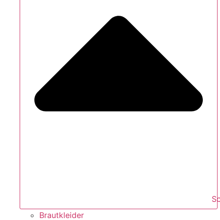
S
Brautkleider