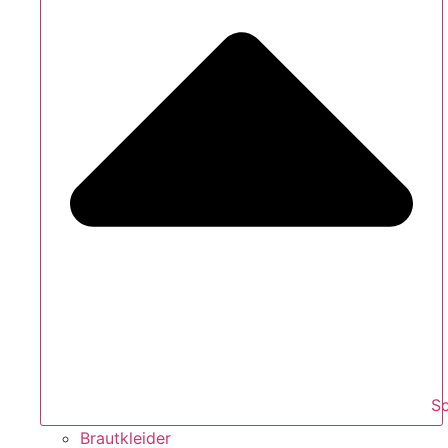
S
Brautkleider