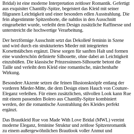
Bridal) ist eine moderne Interpretation zeitloser Romantik. Gefertigt
aus exquisiter Chantilly-Spitze, begeistert das Kleid mit seiner
filigranen Leichtigkeit und einer besonders edlen Ausstrahlung. Die
fein abgestimmte Spitzenborte, die nahtlos in den Ausschnitt
eingearbeitet wurde, verleiht dem Design zusätzliche Raffinesse und
unterstreicht die hochwertige Verarbeitung.
Der herzförmige Ausschnitt setzt das Dekolleté feminin in Szene
und wird durch ein strukturiertes Mieder mit integrierten
Korsettstäbchen ergänzt. Diese sorgen für sanften Halt und formen
eine wunderschön definierte Silhouette, ohne dabei an Leichtigkeit
einzubüßen. Die klassische Prinzessinnen-Silhouette betont die
Taille und verleiht dem Kleid eine romantische, märchenhafte
Wirkung.
Besondere Akzente setzen die feinen Illusionsknöpfe entlang der
vorderen Mieder-Mitte, die dem Design einen Hauch von Couture-
Eleganz verleihen. Für einen zusätzlichen, stilvollen Look kann Rue
mit einem passenden Bolero aus Chantilly-Spitze kombiniert
werden, der die romantische Ausstrahlung des Kleides perfekt
ergänzt.
Das Brautkleid Rue von Made With Love Bridal (MWL) vereint
moderne Eleganz, feminine Struktur und zeitlose Spitzenromantik
zu einem außergewöhnlichen Brautlook voller Anmut und