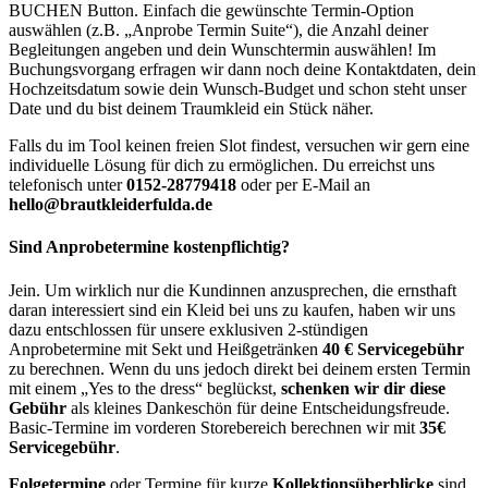
BUCHEN Button. Einfach die gewünschte Termin-Option
auswählen (z.B. „Anprobe Termin Suite“), die Anzahl deiner
Begleitungen angeben und dein Wunschtermin auswählen! Im
Buchungsvorgang erfragen wir dann noch deine Kontaktdaten, dein
Hochzeitsdatum sowie dein Wunsch-Budget und schon steht unser
Date und du bist deinem Traumkleid ein Stück näher.
Falls du im Tool keinen freien Slot findest, versuchen wir gern eine
individuelle Lösung für dich zu ermöglichen. Du erreichst uns
telefonisch unter
0152-28779418
oder per E-Mail an
hello@brautkleiderfulda.de
Sind Anprobetermine kostenpflichtig?
Jein. Um wirklich nur die Kundinnen anzusprechen, die ernsthaft
daran interessiert sind ein Kleid bei uns zu kaufen, haben wir uns
dazu entschlossen für unsere exklusiven 2-stündigen
Anprobetermine mit Sekt und Heißgetränken
40 € Servicegebühr
zu berechnen. Wenn du uns jedoch direkt bei deinem ersten Termin
mit einem „Yes to the dress“ beglückst,
schenken wir dir diese
Gebühr
als kleines Dankeschön für deine Entscheidungsfreude.
Basic-Termine im vorderen Storebereich berechnen wir mit
35€
Servicegebühr
.
Folgetermine
oder Termine für kurze
Kollektionsüberblicke
sind