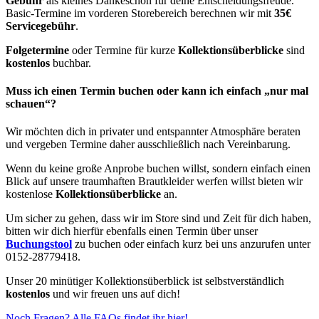
Gebühr
als kleines Dankeschön für deine Entscheidungsfreude.
Basic-Termine im vorderen Storebereich berechnen wir mit
35€
Servicegebühr
.
Folgetermine
oder Termine für kurze
Kollektionsüberblicke
sind
kostenlos
buchbar.
Muss ich einen Termin buchen oder kann ich einfach „nur mal
schauen“?
Wir möchten dich in privater und entspannter Atmosphäre beraten
und vergeben Termine daher ausschließlich nach Vereinbarung.
Wenn du keine große Anprobe buchen willst, sondern einfach einen
Blick auf unsere traumhaften Brautkleider werfen willst bieten wir
kostenlose
Kollektionsüberblicke
an.
Um sicher zu gehen, dass wir im Store sind und Zeit für dich haben,
bitten wir dich hierfür ebenfalls einen Termin über unser
Buchungstool
zu buchen oder einfach kurz bei uns anzurufen unter
0152-28779418.
Unser 20 minütiger Kollektionsüberblick ist selbstverständlich
kostenlos
und wir freuen uns auf dich!
Noch Fragen? Alle FAQs findet ihr hier!