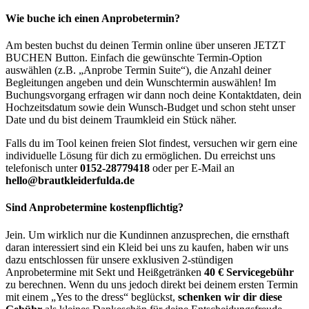
Wie buche ich einen Anprobetermin?
Am besten buchst du deinen Termin online über unseren JETZT
BUCHEN Button. Einfach die gewünschte Termin-Option
auswählen (z.B. „Anprobe Termin Suite“), die Anzahl deiner
Begleitungen angeben und dein Wunschtermin auswählen! Im
Buchungsvorgang erfragen wir dann noch deine Kontaktdaten, dein
Hochzeitsdatum sowie dein Wunsch-Budget und schon steht unser
Date und du bist deinem Traumkleid ein Stück näher.
Falls du im Tool keinen freien Slot findest, versuchen wir gern eine
individuelle Lösung für dich zu ermöglichen. Du erreichst uns
telefonisch unter
0152-28779418
oder per E-Mail an
hello@brautkleiderfulda.de
Sind Anprobetermine kostenpflichtig?
Jein. Um wirklich nur die Kundinnen anzusprechen, die ernsthaft
daran interessiert sind ein Kleid bei uns zu kaufen, haben wir uns
dazu entschlossen für unsere exklusiven 2-stündigen
Anprobetermine mit Sekt und Heißgetränken
40 € Servicegebühr
zu berechnen. Wenn du uns jedoch direkt bei deinem ersten Termin
mit einem „Yes to the dress“ beglückst,
schenken wir dir diese