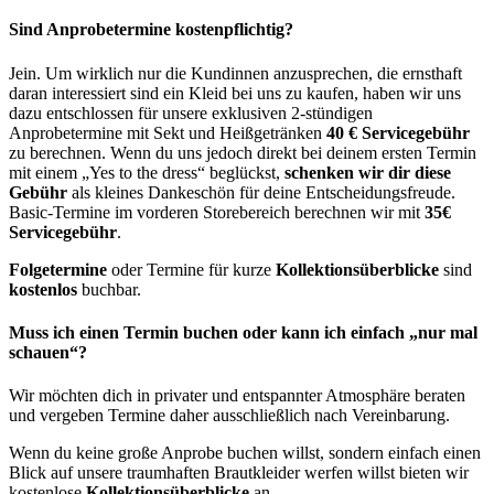
Sind Anprobetermine kostenpflichtig?
Jein. Um wirklich nur die Kundinnen anzusprechen, die ernsthaft
daran interessiert sind ein Kleid bei uns zu kaufen, haben wir uns
dazu entschlossen für unsere exklusiven 2-stündigen
Anprobetermine mit Sekt und Heißgetränken
40 € Servicegebühr
zu berechnen. Wenn du uns jedoch direkt bei deinem ersten Termin
mit einem „Yes to the dress“ beglückst,
schenken wir dir diese
Gebühr
als kleines Dankeschön für deine Entscheidungsfreude.
Basic-Termine im vorderen Storebereich berechnen wir mit
35€
Servicegebühr
.
Folgetermine
oder Termine für kurze
Kollektionsüberblicke
sind
kostenlos
buchbar.
Muss ich einen Termin buchen oder kann ich einfach „nur mal
schauen“?
Wir möchten dich in privater und entspannter Atmosphäre beraten
und vergeben Termine daher ausschließlich nach Vereinbarung.
Wenn du keine große Anprobe buchen willst, sondern einfach einen
Blick auf unsere traumhaften Brautkleider werfen willst bieten wir
kostenlose
Kollektionsüberblicke
an.