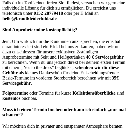
Falls du im Tool keinen freien Slot findest, versuchen wir gern eine
individuelle Lösung für dich zu ermöglichen. Du erreichst uns
telefonisch unter
0152-28779418
oder per E-Mail an
hello@brautkleiderfulda.de
Sind Anprobetermine kostenpflichtig?
Jein. Um wirklich nur die Kundinnen anzusprechen, die ernsthaft
daran interessiert sind ein Kleid bei uns zu kaufen, haben wir uns
dazu entschlossen für unsere exklusiven 2-stündigen
Anprobetermine mit Sekt und Heißgetränken
40 € Servicegebühr
zu berechnen. Wenn du uns jedoch direkt bei deinem ersten Termin
mit einem „Yes to the dress“ beglückst,
schenken wir dir diese
Gebühr
als kleines Dankeschön für deine Entscheidungsfreude.
Basic-Termine im vorderen Storebereich berechnen wir mit
35€
Servicegebühr
.
Folgetermine
oder Termine für kurze
Kollektionsüberblicke
sind
kostenlos
buchbar.
Muss ich einen Termin buchen oder kann ich einfach „nur mal
schauen“?
Wir möchten dich in privater und entspannter Atmosphäre beraten