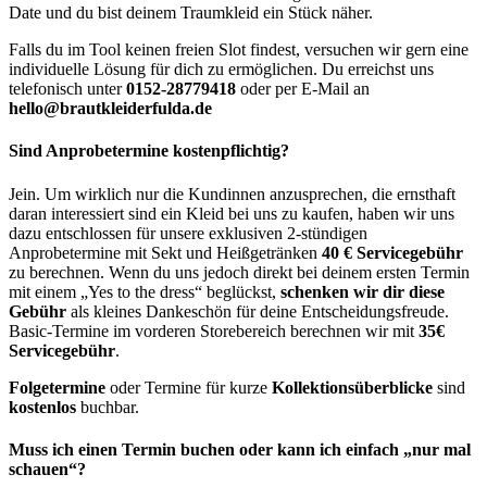
Date und du bist deinem Traumkleid ein Stück näher.
Falls du im Tool keinen freien Slot findest, versuchen wir gern eine
individuelle Lösung für dich zu ermöglichen. Du erreichst uns
telefonisch unter
0152-28779418
oder per E-Mail an
hello@brautkleiderfulda.de
Sind Anprobetermine kostenpflichtig?
Jein. Um wirklich nur die Kundinnen anzusprechen, die ernsthaft
daran interessiert sind ein Kleid bei uns zu kaufen, haben wir uns
dazu entschlossen für unsere exklusiven 2-stündigen
Anprobetermine mit Sekt und Heißgetränken
40 € Servicegebühr
zu berechnen. Wenn du uns jedoch direkt bei deinem ersten Termin
mit einem „Yes to the dress“ beglückst,
schenken wir dir diese
Gebühr
als kleines Dankeschön für deine Entscheidungsfreude.
Basic-Termine im vorderen Storebereich berechnen wir mit
35€
Servicegebühr
.
Folgetermine
oder Termine für kurze
Kollektionsüberblicke
sind
kostenlos
buchbar.
Muss ich einen Termin buchen oder kann ich einfach „nur mal
schauen“?