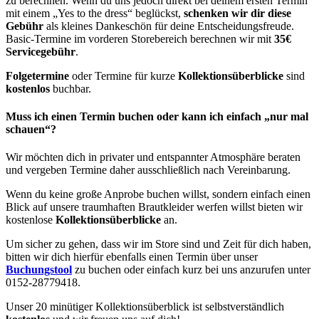
zu berechnen. Wenn du uns jedoch direkt bei deinem ersten Termin
mit einem „Yes to the dress“ beglückst,
schenken wir dir diese
Gebühr
als kleines Dankeschön für deine Entscheidungsfreude.
Basic-Termine im vorderen Storebereich berechnen wir mit
35€
Servicegebühr
.
Folgetermine
oder Termine für kurze
Kollektionsüberblicke
sind
kostenlos
buchbar.
Muss ich einen Termin buchen oder kann ich einfach „nur mal
schauen“?
Wir möchten dich in privater und entspannter Atmosphäre beraten
und vergeben Termine daher ausschließlich nach Vereinbarung.
Wenn du keine große Anprobe buchen willst, sondern einfach einen
Blick auf unsere traumhaften Brautkleider werfen willst bieten wir
kostenlose
Kollektionsüberblicke
an.
Um sicher zu gehen, dass wir im Store sind und Zeit für dich haben,
bitten wir dich hierfür ebenfalls einen Termin über unser
Buchungstool
zu buchen oder einfach kurz bei uns anzurufen unter
0152-28779418.
Unser 20 minütiger Kollektionsüberblick ist selbstverständlich