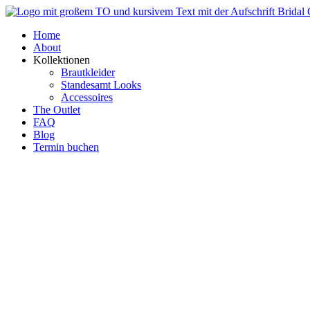
Zum
Inhalt
Home
springen
About
Kollektionen
Brautkleider
Standesamt Looks
Accessoires
The Outlet
FAQ
Blog
Termin buchen