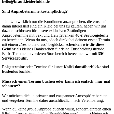
hello@brautkleiderfulda.de
Sind Anprobetermine kostenpflichtig?
Jein. Um wirklich nur die Kundinnen anzusprechen, die ernsthaft
daran interessiert sind ein Kleid bei uns zu kaufen, haben wir uns
dazu entschlossen für unsere exklusiven 2-stündigen
Anprobetermine mit Sekt und Heißgetränken
40 € Servicegebühr
zu berechnen. Wenn du uns jedoch direkt bei deinem ersten Termin
mit einem „Yes to the dress“ beglückst,
schenken wir dir diese
Gebühr
als kleines Dankeschön für deine Entscheidungsfreude.
Basic-Termine im vorderen Storebereich berechnen wir mit
35€
Servicegebühr
.
Folgetermine
oder Termine für kurze
Kollektionsüberblicke
sind
kostenlos
buchbar.
Muss ich einen Termin buchen oder kann ich einfach „nur mal
schauen“?
Wir möchten dich in privater und entspannter Atmosphäre beraten
und vergeben Termine daher ausschließlich nach Vereinbarung.
Wenn du keine große Anprobe buchen willst, sondern einfach einen
Blick auf unsere traumhaften Brautkleider werfen willst bieten wir