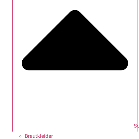
S
Brautkleider