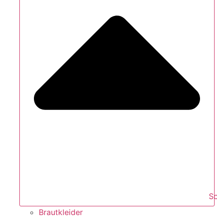
S
Brautkleider