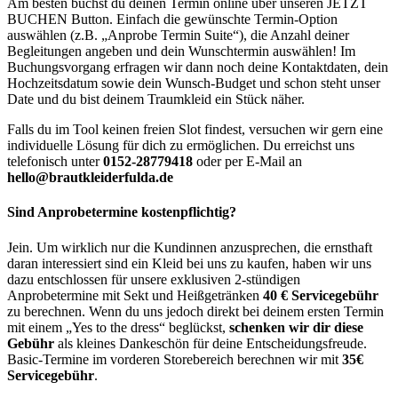
Am besten buchst du deinen Termin online über unseren JETZT
BUCHEN Button. Einfach die gewünschte Termin-Option
auswählen (z.B. „Anprobe Termin Suite“), die Anzahl deiner
Begleitungen angeben und dein Wunschtermin auswählen! Im
Buchungsvorgang erfragen wir dann noch deine Kontaktdaten, dein
Hochzeitsdatum sowie dein Wunsch-Budget und schon steht unser
Date und du bist deinem Traumkleid ein Stück näher.
Falls du im Tool keinen freien Slot findest, versuchen wir gern eine
individuelle Lösung für dich zu ermöglichen. Du erreichst uns
telefonisch unter
0152-28779418
oder per E-Mail an
hello@brautkleiderfulda.de
Sind Anprobetermine kostenpflichtig?
Jein. Um wirklich nur die Kundinnen anzusprechen, die ernsthaft
daran interessiert sind ein Kleid bei uns zu kaufen, haben wir uns
dazu entschlossen für unsere exklusiven 2-stündigen
Anprobetermine mit Sekt und Heißgetränken
40 € Servicegebühr
zu berechnen. Wenn du uns jedoch direkt bei deinem ersten Termin
mit einem „Yes to the dress“ beglückst,
schenken wir dir diese
Gebühr
als kleines Dankeschön für deine Entscheidungsfreude.
Basic-Termine im vorderen Storebereich berechnen wir mit
35€
Servicegebühr
.