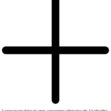
Lorem ipsum dolor sit amet, consectetur adipiscing elit. Ut elit tellus,