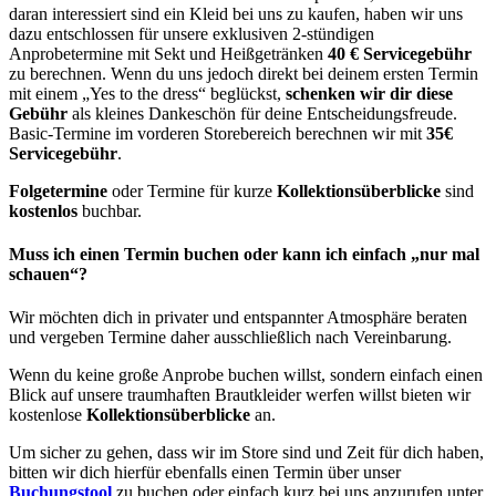
daran interessiert sind ein Kleid bei uns zu kaufen, haben wir uns
dazu entschlossen für unsere exklusiven 2-stündigen
Anprobetermine mit Sekt und Heißgetränken
40 € Servicegebühr
zu berechnen. Wenn du uns jedoch direkt bei deinem ersten Termin
mit einem „Yes to the dress“ beglückst,
schenken wir dir diese
Gebühr
als kleines Dankeschön für deine Entscheidungsfreude.
Basic-Termine im vorderen Storebereich berechnen wir mit
35€
Servicegebühr
.
Folgetermine
oder Termine für kurze
Kollektionsüberblicke
sind
kostenlos
buchbar.
Muss ich einen Termin buchen oder kann ich einfach „nur mal
schauen“?
Wir möchten dich in privater und entspannter Atmosphäre beraten
und vergeben Termine daher ausschließlich nach Vereinbarung.
Wenn du keine große Anprobe buchen willst, sondern einfach einen
Blick auf unsere traumhaften Brautkleider werfen willst bieten wir
kostenlose
Kollektionsüberblicke
an.
Um sicher zu gehen, dass wir im Store sind und Zeit für dich haben,
bitten wir dich hierfür ebenfalls einen Termin über unser
Buchungstool
zu buchen oder einfach kurz bei uns anzurufen unter