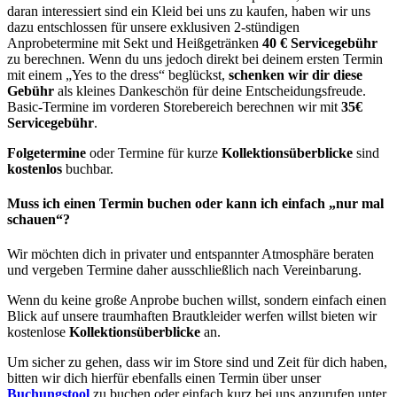
daran interessiert sind ein Kleid bei uns zu kaufen, haben wir uns
dazu entschlossen für unsere exklusiven 2-stündigen
Anprobetermine mit Sekt und Heißgetränken
40 € Servicegebühr
zu berechnen. Wenn du uns jedoch direkt bei deinem ersten Termin
mit einem „Yes to the dress“ beglückst,
schenken wir dir diese
Gebühr
als kleines Dankeschön für deine Entscheidungsfreude.
Basic-Termine im vorderen Storebereich berechnen wir mit
35€
Servicegebühr
.
Folgetermine
oder Termine für kurze
Kollektionsüberblicke
sind
kostenlos
buchbar.
Muss ich einen Termin buchen oder kann ich einfach „nur mal
schauen“?
Wir möchten dich in privater und entspannter Atmosphäre beraten
und vergeben Termine daher ausschließlich nach Vereinbarung.
Wenn du keine große Anprobe buchen willst, sondern einfach einen
Blick auf unsere traumhaften Brautkleider werfen willst bieten wir
kostenlose
Kollektionsüberblicke
an.
Um sicher zu gehen, dass wir im Store sind und Zeit für dich haben,
bitten wir dich hierfür ebenfalls einen Termin über unser
Buchungstool
zu buchen oder einfach kurz bei uns anzurufen unter