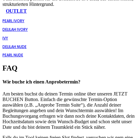
OUTLET
PEARL IVORY
DELILAH IVORY
IVY
DELILAH NUDE
PEARL NUDE
FAQ
Wie buche ich einen Anprobetermin?
Am besten buchst du deinen Termin online über unseren JETZT
BUCHEN Button. Einfach die gewünschte Termin-Option
auswählen (z.B. „Anprobe Termin Suite“), die Anzahl deiner
Begleitungen angeben und dein Wunschtermin auswählen! Im
Buchungsvorgang erfragen wir dann noch deine Kontaktdaten, dein
Hochzeitsdatum sowie dein Wunsch-Budget und schon steht unser
Date und du bist deinem Traumkleid ein Stück näher.
Falls du im Tool keinen freien Slot findest, versuchen wir gern eine